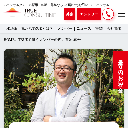
ECコンサルタントの採用・転職・募集なら未経験でも歓迎のTRUEコンサル
募集
エントリー
HOME
私たちTRUEとは？
メンバー
ニュース
実績
会社概要
HOME
>
TRUEで働くメンバーの声
>
萱沼 真吾
最大３０万円のお祝い金