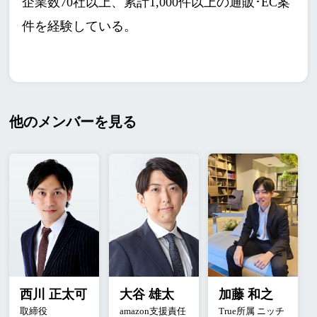
企業数70社以上、累計1,000件以上の通販･EC案
件を経験している。
他のメンバーを見る
西川 正太可
大谷 雄太
加藤 和之
取締役
amazon支援責任
True所属 ニッチ