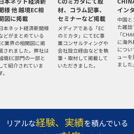
ネット経済新
Cのミカタにて取
CHINA＆A
 他 越境EC相
材、コラム記事、
インタビ
に掲載
セミナーなど掲載
中国とアジ
た雑誌であ
ネット経済新聞様
メディアである「EC
「CHAINA＆
がまとめている
のミカタ」にてEC事
に海外展開
業界の相関図に掲
業コンサルティングや
についての
れました。弊社は
会社設立経由などを執
ューを掲載
EC部門の一部と
筆・取材して掲載して
ました。
紹介されていま
いただきました。
経験、実績
リアルな
を積んでいる