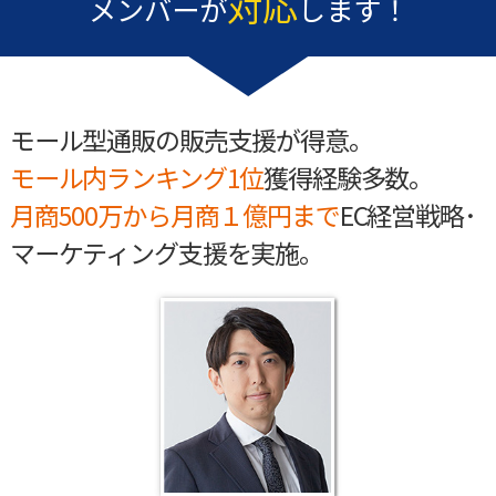
対応
メンバーが
します！
モール型通販の販売支援が得意。
モール内ランキング1位
獲得経験多数。
月商500万から月商１億円まで
EC経営戦略･
マーケティング支援を実施。