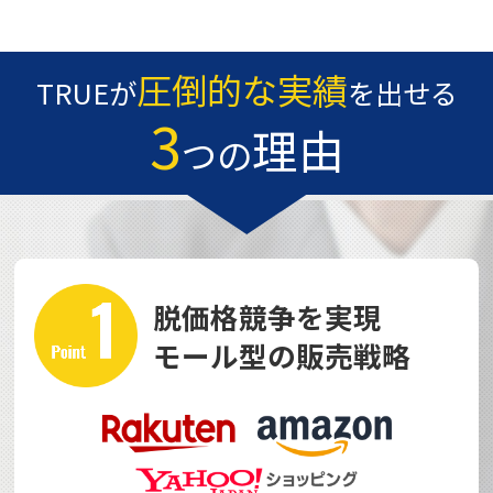
圧倒的な実績
TRUEが
を出せる
3
理由
つの
脱価格競争を実現
モール型の販売戦略