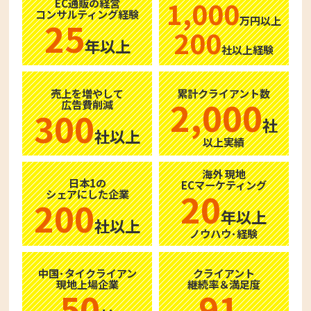
1,000
EC通販の経営
コンサルティング経験
万円以上
25
200
年以上
社以上経験
売上を増やして
累計クライアント数
2,000
広告費削減
300
社
社以上
以上実績
海外 現地
日本1の
ECマーケティング
20
シェアにした企業
200
年以上
社以上
ノウハウ･経験
中国･タイクライアン
クライアント
現地上場企業
継続率＆満足度
50
91