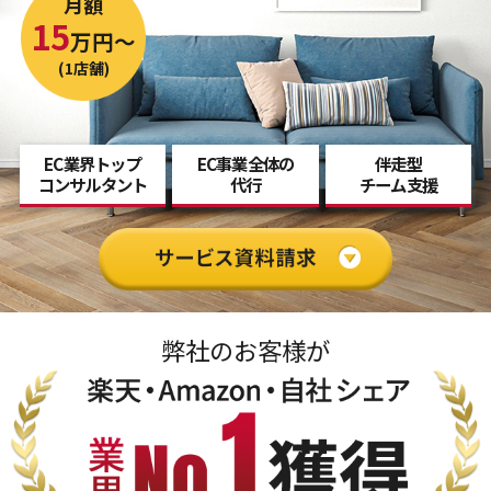
月額
15
万円～
(1店舗)
EC業界トップ
EC事業全体の
伴走型
コンサルタント
代行
チーム支援
弊社のお客様が