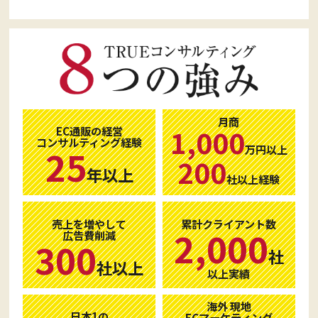
月商
1,000
EC通販の経営
コンサルティング経験
万円以上
25
200
年以上
社以上経験
売上を増やして
累計クライアント数
2,000
広告費削減
300
社
社以上
以上実績
海外 現地
日本1の
ECマーケティング