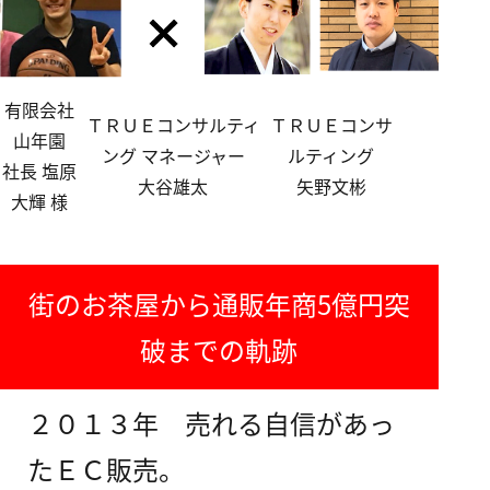
有限会社
ＴＲＵＥコンサルティ
ＴＲＵＥコンサ
山年園
ング マネージャー
ルティング
社長 塩原
大谷雄太
矢野文彬
大輝 様
街のお茶屋から通販年商5億円突
破までの軌跡
２０１３年 売れる自信があっ
たＥＣ販売。