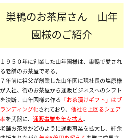
巣鴨のお茶屋さん 山年
園様のご紹介
１９５０年に創業した山年園様は、巣鴨で愛され
る老舗のお茶屋である。
７年前に祖父が創業した山年園に現社長の塩原様
が入社、街のお茶屋から通販ビジネスへのシフト
を決断。山年園様の作る
「お茶漬けギフト」はブ
ランディング化
されており、
他社を上回るシェア
率
を武器に、
通販事業を年々拡大
。
老舗お茶屋がどのように通販事業を拡大し、紆余
曲折ありながら
年商5億円を超える
事業に成長さ