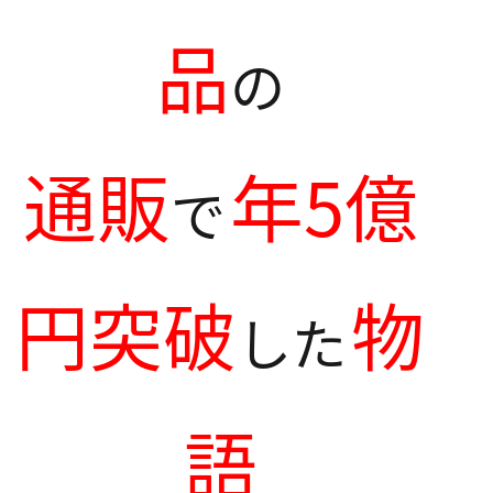
品
の
通販
年5億
で
円突破
物
した
語