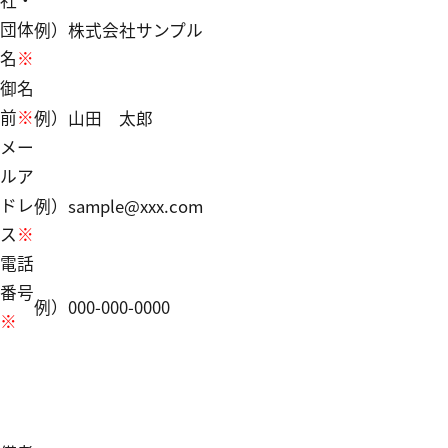
団体
例）株式会社サンプル
名
※
御名
前
※
例）山田 太郎
メー
ルア
ドレ
例）sample@xxx.com
ス
※
電話
番号
例）000-000-0000
※