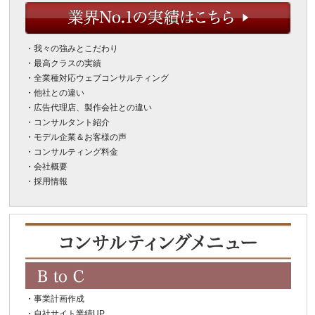
・
我々の強みとこだわり
・
最高クラスの実績
・
全業種対応ウェブコンサルティング
・
他社との違い
・
広告代理店、製作会社との違い
・
コンサルタント紹介
・
モデル企業＆お客様の声
・
コンサルティング料金
・
会社概要
・
採用情報
・
事業計画作成
・
自社サイト業績UP