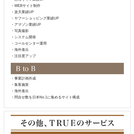
・
WEBサイト制作
・
楽天業績UP
・
ヤフーショッピング業績UP
・
アマゾン業績UP
・
写真撮影
・
システム開発
・
コールセンター運用
・
海外進出
・
注目度アップ
・
事業計画作成
・
集客施策
・
海外進出
・
問合せ数を日本No.1に集めるサイト構成