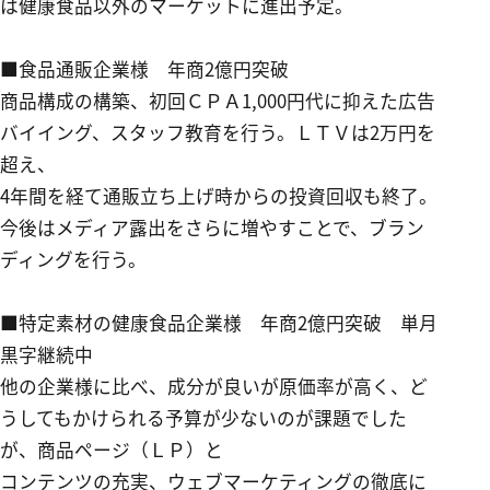
は健康食品以外のマーケットに進出予定。
■食品通販企業様 年商
2
億円突破
商品構成の構築、初回ＣＰＡ1,000円代に抑えた広告
バイイング、スタッフ教育を行う。ＬＴＶは2万円を
超え、
4年間を経て通販立ち上げ時からの投資回収も終了。
今後はメディア露出をさらに増やすことで、ブラン
ディングを行う。
■特定素材の健康食品企業様 年商
2
億円突破 単月
黒字継続中
他の企業様に比べ、成分が良いが原価率が高く、ど
うしてもかけられる予算が少ないのが課題でした
が、商品ページ（ＬＰ）と
コンテンツの充実、ウェブマーケティングの徹底に