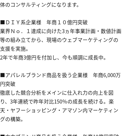
体のコンサルティングになります。
■ＤＩＹ系企業様 年商１０億円突破
業界Ｎｏ．１達成に向けた3ヵ年事業計画・数値計画
等の組み立てから、現場のウェブマーケティングの
支援を実施。
2年で年商3億円を付加し、今も順調に成長中。
■アパレルブランド商品を扱う企業様 年商
6,000
万
円突破
徹底した競合分析をメインに仕入れ力の向上を図
り、3年連続で昨年対比150％の成長を続ける。楽
天・ヤフーショッピング・アマゾン内マーケティン
グの構築。