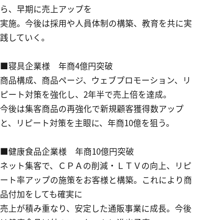
ら、早期に売上アップを
実施。今後は採用や人員体制の構築、教育を共に実
践していく。
■寝具企業様 年商
4
億円突破
商品構成、商品ページ、ウェブプロモーション、リ
ピート対策を強化し、2年半で売上倍を達成。
今後は集客商品の再強化で新規顧客獲得数アップ
と、リピート対策を主眼に、年商10億を狙う。
■健康食品企業様 年商
10
億円突破
ネット集客で、ＣＰＡの削減・ＬＴＶの向上、リピ
ート率アップの施策をお客様と構築。これにより商
品付加をしても確実に
売上が積み重なり、安定した通販事業に成長。今後