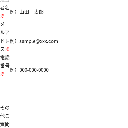
者名
例）山田 太郎
※
メー
ルア
ドレ
例）sample@xxx.com
ス
※
電話
番号
例）000-000-0000
※
その
他ご
質問