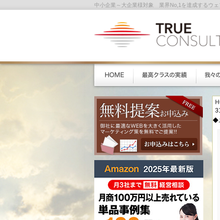
中小企業～大企業様対象 業界No,1を達成するウ
H
3
◆