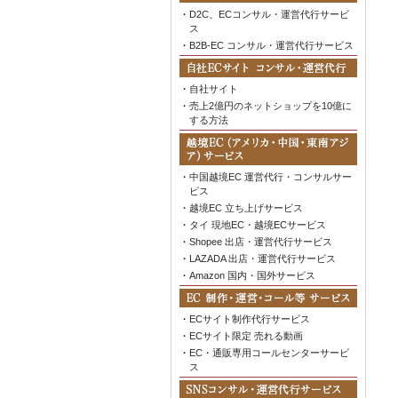
・
D2C、ECコンサル・運営代行サービ
ス
・
B2B-EC コンサル・運営代行サービス
・
自社サイト
・
売上2億円のネットショップを10億に
する方法
・
中国越境EC 運営代行・コンサルサー
ビス
・
越境EC 立ち上げサービス
・
タイ 現地EC・越境ECサービス
・
Shopee 出店・運営代行サービス
・
LAZADA 出店・運営代行サービス
・
Amazon 国内・国外サービス
・
ECサイト制作代行サービス
・
ECサイト限定 売れる動画
・
EC・通販専用コールセンターサービ
ス