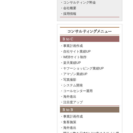
・
コンサルティング料金
・
会社概要
・
採用情報
・
事業計画作成
・
自社サイト業績UP
・
WEBサイト制作
・
楽天業績UP
・
ヤフーショッピング業績UP
・
アマゾン業績UP
・
写真撮影
・
システム開発
・
コールセンター運用
・
海外進出
・
注目度アップ
・
事業計画作成
・
集客施策
・
海外進出