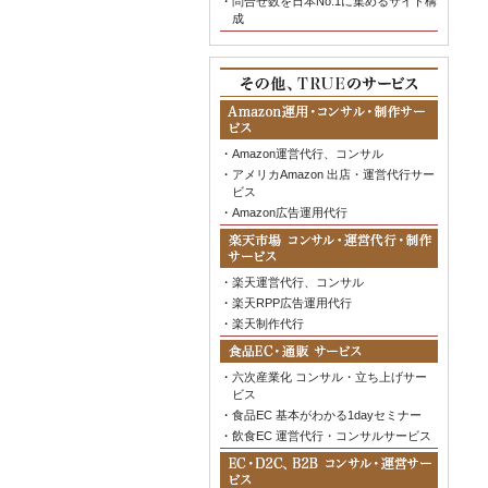
・
問合せ数を日本No.1に集めるサイト構
成
・
Amazon運営代行、コンサル
・
アメリカAmazon 出店・運営代行サー
ビス
・
Amazon広告運用代行
・
楽天運営代行、コンサル
・
楽天RPP広告運用代行
・
楽天制作代行
・
六次産業化 コンサル・立ち上げサー
ビス
・
食品EC 基本がわかる1dayセミナー
・
飲食EC 運営代行・コンサルサービス