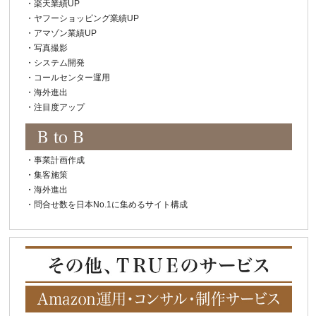
・
楽天業績UP
・
ヤフーショッピング業績UP
・
アマゾン業績UP
・
写真撮影
・
システム開発
・
コールセンター運用
・
海外進出
・
注目度アップ
・
事業計画作成
・
集客施策
・
海外進出
・
問合せ数を日本No.1に集めるサイト構成