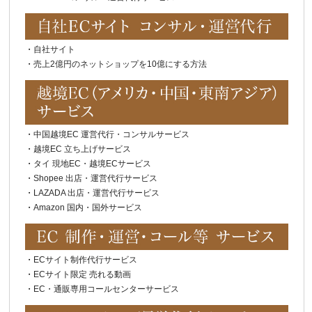
・
自社サイト
・
売上2億円のネットショップを10億にする方法
・
中国越境EC 運営代行・コンサルサービス
・
越境EC 立ち上げサービス
・
タイ 現地EC・越境ECサービス
・
Shopee 出店・運営代行サービス
・
LAZADA 出店・運営代行サービス
・
Amazon 国内・国外サービス
・
ECサイト制作代行サービス
・
ECサイト限定 売れる動画
・
EC・通販専用コールセンターサービス