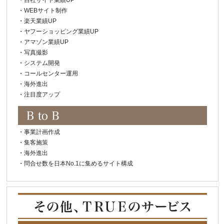
・
WEBサイト制作
・
楽天業績UP
・
ヤフーショッピング業績UP
・
アマゾン業績UP
・
写真撮影
・
システム開発
・
コールセンター運用
・
海外進出
・
注目度アップ
・
事業計画作成
・
集客施策
・
海外進出
・
問合せ数を日本No.1に集めるサイト構成