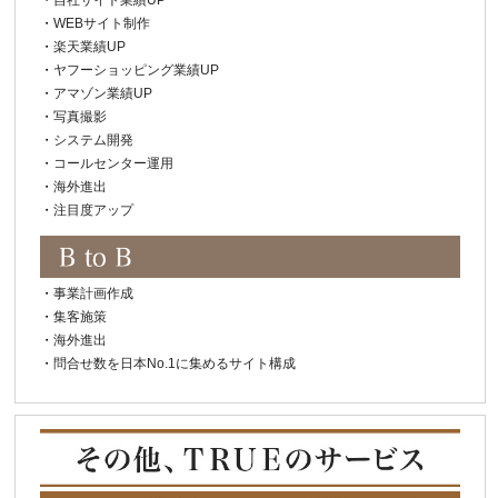
・
WEBサイト制作
・
楽天業績UP
・
ヤフーショッピング業績UP
・
アマゾン業績UP
・
写真撮影
・
システム開発
・
コールセンター運用
・
海外進出
・
注目度アップ
・
事業計画作成
・
集客施策
・
海外進出
・
問合せ数を日本No.1に集めるサイト構成