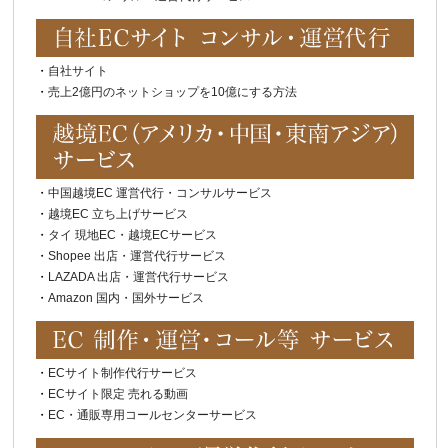
・
自社サイト
・
売上2億円のネットショップを10億にする方法
・
中国越境EC 運営代行・コンサルサービス
・
越境EC 立ち上げサービス
・
タイ 現地EC・越境ECサービス
・
Shopee 出店・運営代行サービス
・
LAZADA 出店・運営代行サービス
・
Amazon 国内・国外サービス
・
ECサイト制作代行サービス
・
ECサイト限定 売れる動画
・
EC・通販専用コールセンターサービス